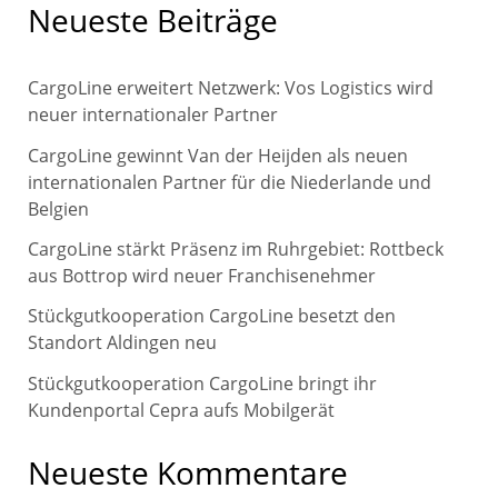
c
Neueste Beiträge
h
e
CargoLine erweitert Netzwerk: Vos Logistics wird
n
neuer internationaler Partner
n
CargoLine gewinnt Van der Heijden als neuen
internationalen Partner für die Niederlande und
a
Belgien
c
CargoLine stärkt Präsenz im Ruhrgebiet: Rottbeck
h
aus Bottrop wird neuer Franchisenehmer
:
Stückgutkooperation CargoLine besetzt den
Standort Aldingen neu
Stückgutkooperation CargoLine bringt ihr
Kundenportal Cepra aufs Mobilgerät
Neueste Kommentare