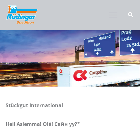
Zum
Inhalt
springen
Stückgut International
Hei! Aslemma! Olá! Сайн уу?*