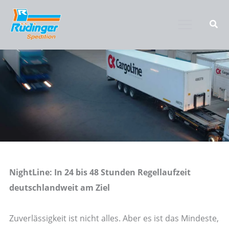
Zum
Inhalt
springen
NightLine: In 24 bis 48 Stunden Regellaufzeit
deutschlandweit am Ziel
Zuverlässigkeit ist nicht alles. Aber es ist das Mindeste,