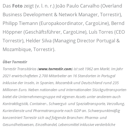
Das
Foto
zeigt (v. l. n. r.) João Paulo Carvalho (Overland
Business Development & Network Manager, Torrestir),
Philipp Tiemann (Europakoordinator, CargoLine), Bernd
Höppner (Geschäftsführer, CargoLine), Luís Torres (CEO
Torrestir), Helder Silva (Managing Director Portugal &
Mozambique, Torrestir).
Über Torrestir
Torrestir Transitários (
www.torrestir.com
) ist seit 1962 am Markt. Im Jahr
2021 erwirtschafteten 2.700 Mitarbeiter an 16 Standorten in Portugal
inklusive der Inseln, in Spanien, Mozambik und Deutschland rund 235
Millionen Euro. Neben nationalen und internationalen Stückguttransporten
bietet die Unternehmensgruppe mit eigenen Assets unter anderem auch
Kontraktlogistik, Container-, Schwergut- und Spezialtransporte, Verzollung,
Kurierdienste und Pharmatransporte nach GDP an. Schwerpunktmäßig
konzentriert Torrestir sich auf folgende Branchen: Pharma- und
Gesundheitswesen, Einzelhandel, Lebensmittel inklusive verderbliche